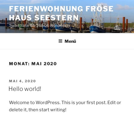
Zum
FERIENWOHNUNG FRÖSE
Inhalt
HAUS SEESTERN
springen
Tjalkstraße 6b 26506 Norddeich
Menü
MONAT:
MAI 2020
VERÖFFENTLICHT
MAI 4, 2020
AM
Hello world!
Welcome to WordPress. This is your first post. Edit or
delete it, then start writing!